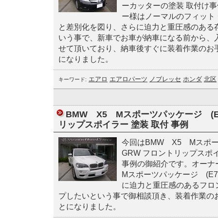
ーカッターの塗装 取付け
ー様はノーマルのフィット
と差別化を図り、さらに迫力と重圧感のある
いう事で、新車でお車が納車になる前から、
せて頂いており、納車後すぐに装着作業のお
になりました。
エアロ
エアロパーツ
ノブレッセ
ホンダ
北区
キーワード:
BMW X5 Mスポーツパッケージ (E
リップスポイラー 塗装 取付 事例
今回はBMW X5 Mスポー
GRW フロントリップスポ
事例の御紹介です。オーナ
Mスポーツパッケージ (E
に迫力と重圧感のあるフロ
プしたいという事で御相談頂き、装着作業の
とになりました。