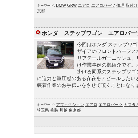
BMW
GRW
エアロ
エアロパーツ
修理
取付け
キーワード:
京都
ホンダ ステップワゴン エアロパーツ
今回はホンダ ステップワ
ザイアのフロントハーフス
リアテールガーニッシュ、
け作業事例の御紹介です。
掛ける同系のステップワゴ
に迫力と重圧感のある存在をアピールしたい
装着作業のお手伝いをさせて頂くことになり
アフェクション
エアロ
エアロパーツ
カスタ
キーワード:
埼玉県
塗装
川越
東京都