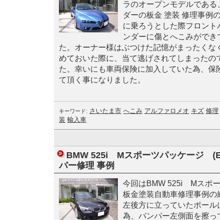
ラのオープンモデルである
ダーの板金 塗装 修理事例
に乗ろうとした際フロント
ンダーに傷とへこみができ
た。オーナー様はぶつけた記憶がまったくな
めておいた際に、当て逃げされてしまったの
た。幸いにも車両保険に加入していた為、保
て頂く事になりました。
さいたま市
へこみ
アルファロメオ
キズ
修理
キーワード:
装
輸入車
BMW 525i Mスポーツパッケージ (
パー修理 事例
今回はBMW 525i Mスポ
板金塗装自動車修理事例の
左後方に立っていたポール
為、バンパー左側面を擦っ