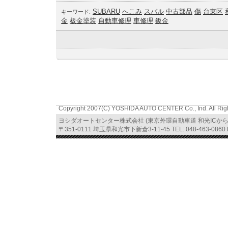
SUBARU
へこみ
スバル
中古部品
傷
台東区
キーワード:
金
板金塗装
自動車修理
車修理
鈑金
Copyright 2007(C) YOSHIDA AUTO CENTER Co., Ind. All Rig
ヨシダオートセンター株式会社 (東京外環自動車道 和光ICか
〒351-0111 埼玉県和光市下新倉3-11-45 TEL: 048-463-0860 FA