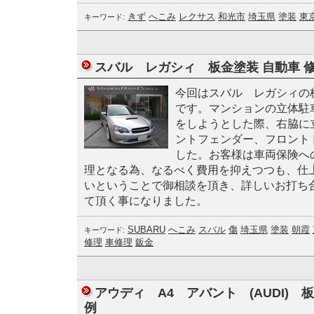
きず
へこみ
レクサス
和光市
埼玉県
塗装
東
キーワード:
スバル レガシィ 板金塗装 自動車 
今回はスバル レガシィの
です。マンションの立体駐
をしようとした際、右脇に
ントフェンダー、フロント
した。お客様は車両保険へ
理となる為、なるべく費用を抑えつつも、仕
いということで御相談を頂き、詳しいお打ち
て頂く事になりました。
SUBARU
へこみ
スバル
傷
埼玉県
塗装
朝霞
キーワード:
修理
車修理
鈑金
アウディ A4 アバント (AUDI) 板
例