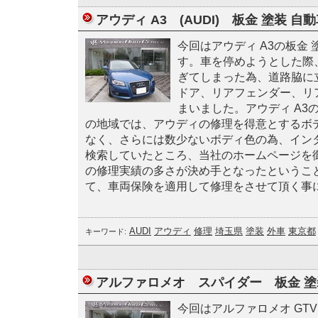
アウディ A3 (AUDI) 板金 塗装 自
今回はアウディ A3の板金
す。車を停めようとした際
ぎてしまった為、道路脇に
ドア、リアフェンダー、リ
まいました。アウディ A3
の地域では、アウディの修理を得意とするボ
なく、さらには数少ないボディ色の為、イン
検索していたところ、当社のホームページを
の修理実績の多さが決め手となったというこ
て、車両保険を適用して修理をさせて頂く事
AUDI
アウディ
修理
埼玉県
塗装
外車
東京都
キーワード:
アルファロメオ スパイダー 板金 
今回はアルファロメオ GT