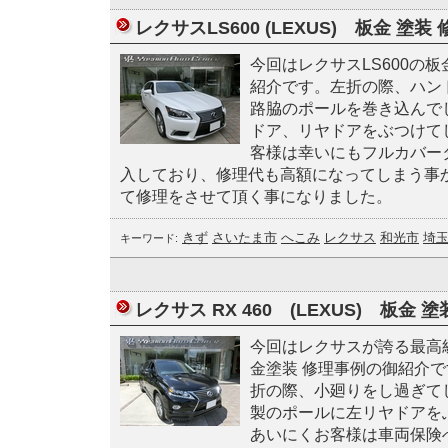
レクサスLS600 (LEXUS) 板金 塗装
今回はレクサスLS600の
紹介です。左折の際、ハン
路脇のポールを巻き込んで
ドア、リヤドアをぶつけて
客様は幸いにもフルカバー
入しており、修理代も高額になってしまう事
て修理をさせて頂く事になりました。
きず
さいたま市
へこみ
レクサス
和光市
埼
キーワード:
レクサス RX 460 (LEXUS) 板金 塗
今回はレクサスが誇る最高級S
金塗装 修理事例の御紹介
折の際、小廻りをし過ぎて
製のポールに左リヤドアを
あいにくお客様は車両保険