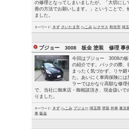
の修理となってしまいましたが、「大切にし
善の方法でお願いします。」ということで、
ました。
きず
さいたま市
へこみ
レクサス
和光市
埼
キーワード:
プジョー 3008 板金 塗装 修理 事
今回はプジョー 3008の板
の紹介です。バックの際、
まったく気づかず、リヤ廻
た。あいにく車両保険には
ラーではかなり高額な修理
で、当社に御来店・御相談頂き、現金扱いで
りました。
きず
へこみ
プジョー
埼玉県
塗装
外車
東京
キーワード:
車
鈑金