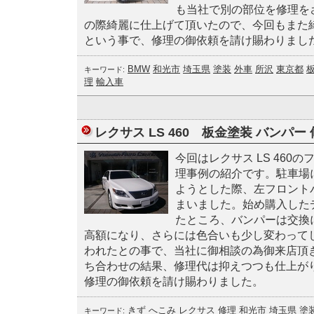
も当社で別の部位を修理を
の際綺麗に仕上げて頂いたので、今回もまた
という事で、修理の御依頼を請け賜わりまし
BMW
和光市
埼玉県
塗装
外車
所沢
東京都
キーワード:
理
輸入車
レクサス LS 460 板金塗装 バンパー 
今回はレクサス LS 460
理事例の紹介です。駐車場
ようとした際、左フロント
まいました。始め購入した
たところ、バンパーは交換
高額になり、さらには色合いも少し変わって
われたとの事で、当社に御相談の為御来店頂
ち合わせの結果、修理代は抑えつつも仕上が
修理の御依頼を請け賜わりました。
きず
へこみ
レクサス
修理
和光市
埼玉県
塗
キーワード: