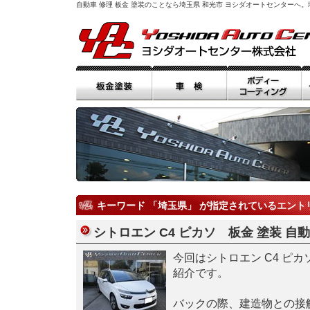
自動車 修理 板金 塗装のことなら埼玉県 和光市 ヨシダオートセンター
キーワード 「埼玉県」 が指定されているエント
シトロエン C4 ピカソ 板金 塗装 自動
今回はシトロエン C4 ピ
紹介です。
バックの際、建造物との接