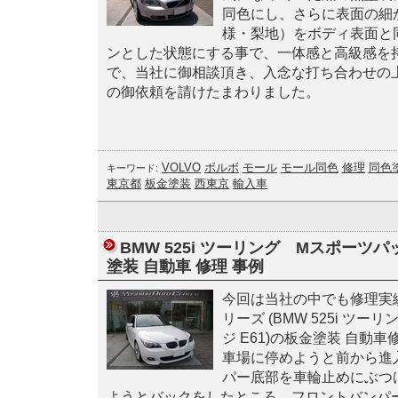
同色にし、さらに表面の細
様・梨地）をボディ表面と
ンとした状態にする事で、一体感と高級感を
で、当社に御相談頂き、入念な打ち合わせの
の御依頼を請けたまわりました。
VOLVO
ボルボ
モール
モール同色
修理
同色
キーワード:
東京都
板金塗装
西東京
輸入車
BMW 525i ツーリング Mスポーツパ
塗装 自動車 修理 事例
今回は当社の中でも修理実績
リーズ (BMW 525i ツ
ジ E61)の板金塗装 自動
車場に停めようと前から進
パー底部を車輪止めにぶつ
ようとバックをしたところ、フロントバンパ