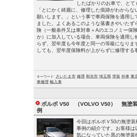
したばかりのお車で、とて
「とにかく綺麗に、修理した痕跡がわからな
願いします。」という事で車両保険を適用し
ました。よくあるこのような落書きやいたず
険（一般条件又は車対車＋Aのエコノミー保
か）に加入している場合、車両保険を適用し
らず、翌年度も今年度と同一の等級になりま
しても、翌年度保険料が上がらずに修理する
さいたま市
修理
和光市
埼玉県
塗装
外車
東
キーワード:
車修理
輸入車
ボルボ V50 （VOLVO V50） 無
例
今回はボルボＶ50の無塗装
事例の紹介です。お客様は
気になっていた黒の無塗装