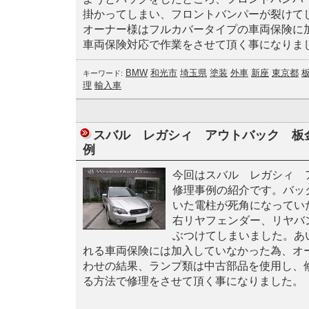
掛かってしまい、フロントバンパーが裂けて
オーナー様はフルカバータイプの車両保険に
車両保険対応で作業をさせて頂く事になりま
BMW
和光市
埼玉県
塗装
外車
新座
東京都
キーワード:
理
輸入車
スバル レガシィ アウトバック 板金
例
今回はスバル レガシィ 
修理事例の紹介です。バッ
いた電柱が死角になってい
右リヤフェンダー、リヤバ
ぶつけてしまいました。あ
れる車両保険には加入していなかった為、オ
わせの結果、ランプ類は中古部品を使用し、
る方法で修理をさせて頂く事になりました。