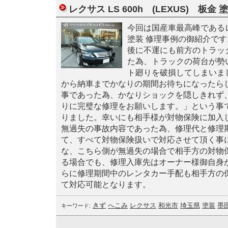
レクサス LS 600h (LEXUS) 板金 
今回は国産車最高峰であるレク
塗装 修理事例の御紹介です
後に不運にも前方のトラッ
た為、トラックの荷台が勢
ト廻りを破損してしまいま
から納車までかなりの期間お待ちになったら
事であった為、かなりショックを隠しきれず
りに完璧な修理をお願いします。」という事
りました。幸いにも相手様が対物保険に加入
無過失の事故内容であった為、修理代と修理
て、すべて対物保険扱いで対応させて頂く事
な、こちら側が無過失の場合で相手方の対物
る場合でも、修理入庫先はオーナー様御自身
らに修理期間中のレンタカー手配も相手方の
て対応可能となります。
きず
へこみ
レクサス
和光市
埼玉県
塗装
墨
キーワード: