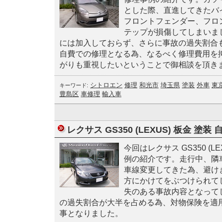
とした際、直進してきたバ
フロントフェンダー、フロ
テップが損傷してしまいま
には加入しておらず、さらに事故の過失割合
自費での修理となる為、なるべく修理費用を
がりも重視したいということで御相談を頂き
シトロエン
修理
和光市
埼玉県
塗装
外車
東
キーワード:
豊島区
車修理
輸入車
レクサス GS350 (LEXUS) 板金 塗装
今回はレクサス GS350 (L
例の紹介です。走行中、隣
車線変更してきた為、避け
方にかけてをぶつけられて
失のある事故内容となって
の過失割合が大半を占める為、対物保険を適
事となりました。