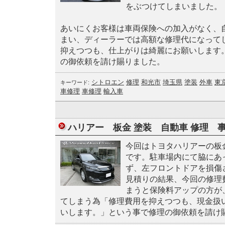
をぶつけてしまいました。
あいにくお客様は車両保険への加入がなく、
まい、ディーラーでは高額な修理代になって
抑えつつも、仕上がりは綺麗にお願いします
の御依頼を請け賜りました。
シトロエン
修理
和光市
埼玉県
塗装
外車
東
キーワード:
車修理
車修理
輸入車
ハリアー 板金 塗装 自動車 修理 
今回はトヨタハリアーの板
です。駐車場内にて脇にあ
ず、左フロントドアを損傷
見積りの結果、今回の修理
まうと保険料アップの方が
てしまう為「修理費用を抑えつつも、現金扱
いします。」という事で修理の御依頼を請け