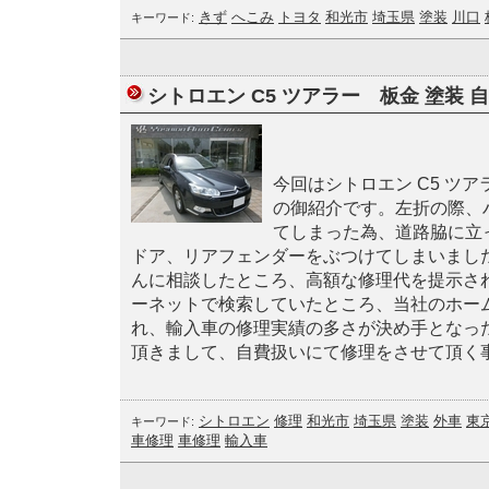
きず
へこみ
トヨタ
和光市
埼玉県
塗装
川口
キーワード:
シトロエン C5 ツアラー 板金 塗装 自
今回はシトロエン C5 ツア
の御紹介です。左折の際、
てしまった為、道路脇に立
ドア、リアフェンダーをぶつけてしまいまし
んに相談したところ、高額な修理代を提示さ
ーネットで検索していたところ、当社のホー
れ、輸入車の修理実績の多さが決め手となっ
頂きまして、自費扱いにて修理をさせて頂く
シトロエン
修理
和光市
埼玉県
塗装
外車
東
キーワード:
車修理
車修理
輸入車