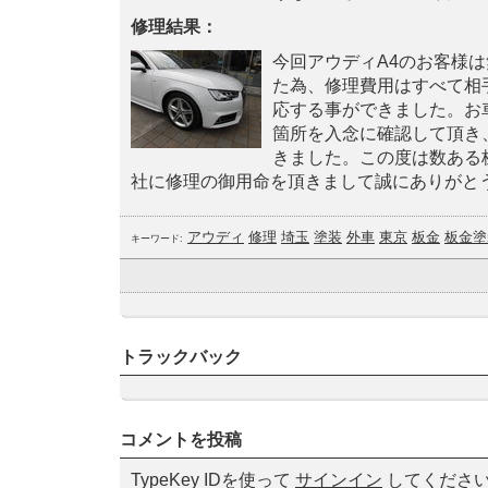
修理結果：
今回アウディA4のお客様
た為、修理費用はすべて相
応する事ができました。お
箇所を入念に確認して頂き
きました。この度は数ある
社に修理の御用命を頂きまして誠にありがと
アウディ
修理
埼玉
塗装
外車
東京
板金
板金塗
キーワード:
トラックバック
コメントを投稿
TypeKey IDを使って
サインイン
してくださ