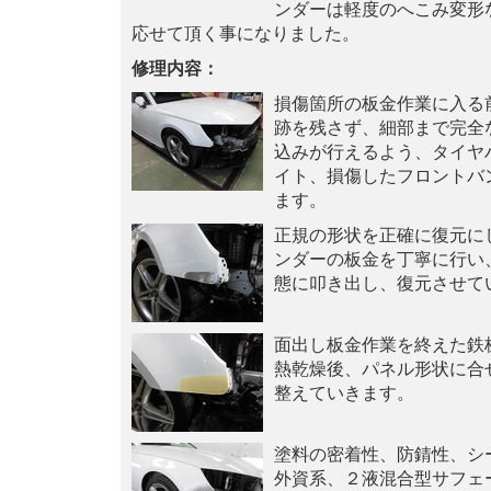
ンダーは軽度のへこみ変形
応せて頂く事になりました。
修理内容：
損傷箇所の板金作業に入る
跡を残さず、細部まで完全
込みが行えるよう、タイヤ
イト、損傷したフロントバ
ます。
正規の形状を正確に復元に
ンダーの板金を丁寧に行い
態に叩き出し、復元させて
面出し板金作業を終えた鉄
熱乾燥後、パネル形状に合
整えていきます。
塗料の密着性、防錆性、シ
外資系、２液混合型サフェ