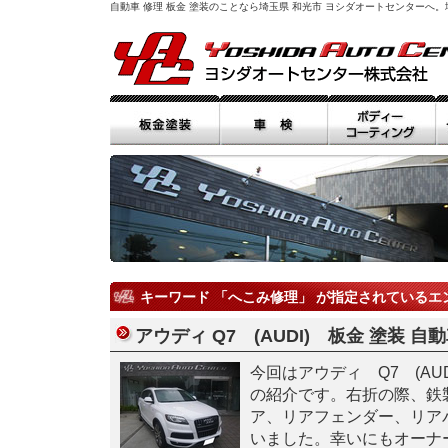
自動車 修理 板金 塗装のことなら埼玉県 和光市 ヨシダオートセンター
キーワード 「へこみ修理」 が指定されているエ
アウディ Q7 (AUDI) 板金 塗装 自
今回はアウディ Q7 (AUD
の紹介です。右折の際、鉄
ア、リアフェンダー、リア
いました。幸いにもオーナ