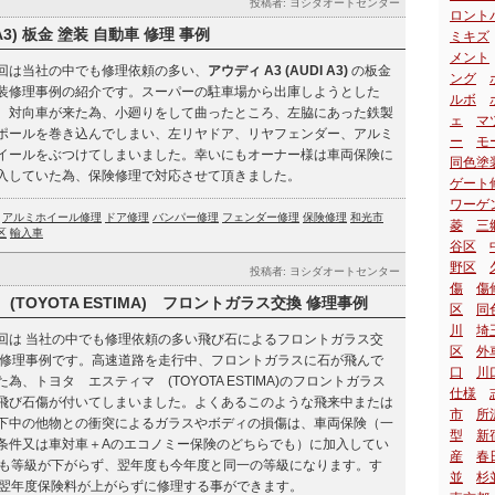
投稿者: ヨシダオートセンター
ロント
 A3) 板金 塗装 自動車 修理 事例
ミキズ
メント
回は当社の中でも修理依頼の多い、
アウディ A3 (AUDI A3)
の板金
ング
装修理事例の紹介です。スーパーの駐車場から出庫しようとした
ルボ
、対向車が来た為、小廻りをして曲ったところ、左脇にあった鉄製
ェ
マ
ポールを巻き込んでしまい、左リヤドア、リヤフェンダー、アルミ
ー
モ
イールをぶつけてしまいました。幸いにもオーナー様は車両保険に
同色塗
入していた為、保険修理で対応させて頂きました。
ゲート
ワーゲ
アルミホイール修理
ドア修理
バンパー修理
フェンダー修理
保険修理
和光市
菱
三
区
輸入車
谷区
野区
投稿者: ヨシダオートセンター
傷
傷
TOYOTA ESTIMA) フロントガラス交換 修理事例
区
同
川
埼
回は 当社の中でも修理依頼の多い飛び石によるフロントガラス交
区
外
 修理事例です。高速道路を走行中、フロントガラスに石が飛んで
口
川
た為、トヨタ エスティマ (TOYOTA ESTIMA)のフロントガラス
仕様
飛び石傷が付いてしまいました。よくあるこのような飛来中または
市
所
下中の他物との衝突によるガラスやボディの損傷は、車両保険（一
型
新
条件又は車対車＋Aのエコノミー保険のどちらでも）に加入してい
産
春
も等級が下がらず、翌年度も今年度と同一の等級になります。す
並
杉
翌年度保険料が上がらずに修理する事ができます。