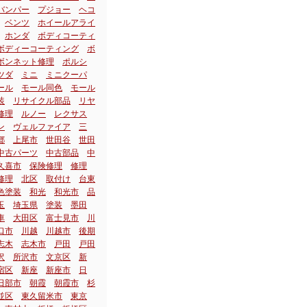
バンパー
プジョー
ヘコ
ベンツ
ホイールアライ
ホンダ
ボディコーティ
ボディーコーティング
ボ
ボンネット修理
ポルシ
ツダ
ミニ
ミニクーパ
ール
モール同色
モール
装
リサイクル部品
リヤ
修理
ルノー
レクサス
ン
ヴェルファイア
三
郷
上尾市
世田谷
世田
中古パーツ
中古部品
中
久喜市
保険修理
修理
修理
北区
取付け
台東
色塗装
和光
和光市
品
玉
埼玉県
塗装
墨田
車
大田区
富士見市
川
口市
川越
川越市
後期
志木
志木市
戸田
戸田
沢
所沢市
文京区
新
宿区
新座
新座市
日
日部市
朝霞
朝霞市
杉
並区
東久留米市
東京