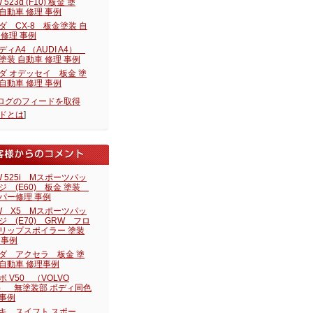
 523d (F10) 板金 塗
自動車 修理 事例
ダ CX-8 板金塗装 自
 修理 事例
ディA4 （AUDI A4）
塗装 自動車 修理 事例
ダ オデッセイ 板金 塗
自動車 修理 事例
ログのフィードを取得
ドとは
]
W 525i Mスポーツパッ
ジ (E60) 板金 塗装
パー修理 事例
W X5 Mスポーツパッ
ジ (E70) GRW フロ
リップスポイラー 塗装
 事例
ダ アクセラ 板金 塗
自動車 修理事例
ボ V50 （VOLVO
0） 無塗装部 ボディ同色
事例
キ スイフト スポー