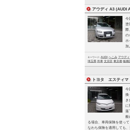
アウディ A3 (AUDI
今
塗
際
の
ホ
加
AUDI
へこみ
アウディ
キーワード:
埼玉県
外車
文京区
東京都
板橋
トヨタ エスティマ (
今
換
き
に
落
般
る場合、車両保険を使って
なわち保険を適用しても、