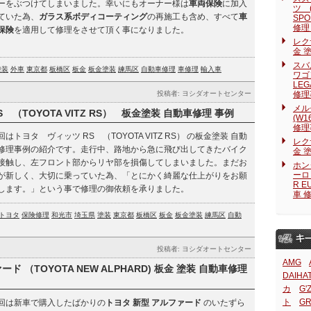
ーをぶつけてしまいました。幸いにもオーナー様は
車両保険
に加入
ツ (
ていた為、
ガラス系ボディコーティング
の再施工も含め、すべて
車
SP
修理
保険
を適用して修理をさせて頂く事になりました。
レクサ
金 
スバ
塗装
外車
東京都
板橋区
板金
板金塗装
練馬区
自動車修理
車修理
輸入車
ワゴン
LE
投稿者: ヨシダオートセンター
修理
メル
 （TOYOTA VITZ RS） 板金塗装 自動車修理 事例
(W
修理
回はトヨタ ヴィッツ RS （TOYOTA VITZ RS） の板金塗装 自動
レクサ
修理事例の紹介です。走行中、路地から急に飛び出してきたバイク
金 
接触し、左フロント部からリヤ部を損傷してしまいました。まだお
ホン
ーロ 
が新しく、大切に乗っていた為、「とにかく綺麗な仕上がりをお願
R 
します。」という事で修理の御依頼を承りました。
車 
トヨタ
保険修理
和光市
埼玉県
塗装
東京都
板橋区
板金
板金塗装
練馬区
自動
投稿者: ヨシダオートセンター
AMG
ド （TOYOTA NEW ALPHARD) 板金 塗装 自動車修理
DAIHA
カ
G'
ト
G
回は新車で購入したばかりの
トヨタ 新型 アルファード
のいたずら