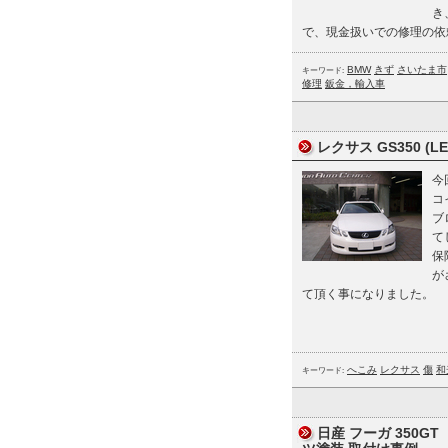
き
で、現金扱いでの修理の依
BMW
きず
さいたま市
キーワード:
修理
鈑金，輸入車
レクサス GS350 (L
今
コ
ブ
て
保
が
て頂く事になりました。
へこみ
レクサス
傷
和
キーワード:
日産 フーガ 350GT