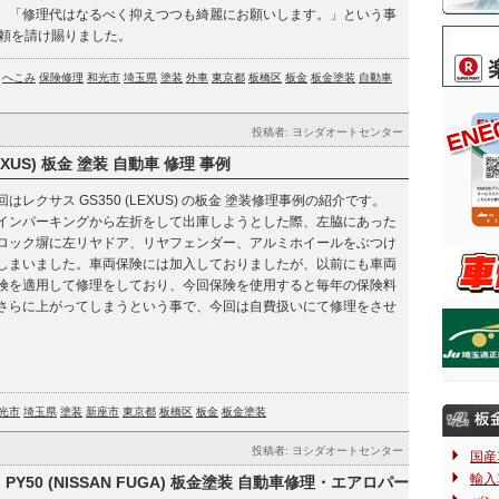
、「修理代はなるべく抑えつつも綺麗にお願いします。」という事
頼を請け賜りました。
へこみ
保険修理
和光市
埼玉県
塗装
外車
東京都
板橋区
板金
板金塗装
自動車
投稿者: ヨシダオートセンター
EXUS) 板金 塗装 自動車 修理 事例
回はレクサス GS350 (LEXUS) の板金 塗装修理事例の紹介です。
インパーキングから左折をして出庫しようとした際、左脇にあった
ロック塀に左リヤドア、リヤフェンダー、アルミホイールをぶつけ
しまいました。車両保険には加入しておりましたが、以前にも車両
険を適用して修理をしており、今回保険を使用すると毎年の保険料
さらに上がってしまうという事で、今回は自費扱いにて修理をさせ
光市
埼玉県
塗装
新座市
東京都
板橋区
板金
板金塗装
投稿者: ヨシダオートセンター
国産
輸入
 PY50 (NISSAN FUGA) 板金塗装 自動車修理・エアロパー