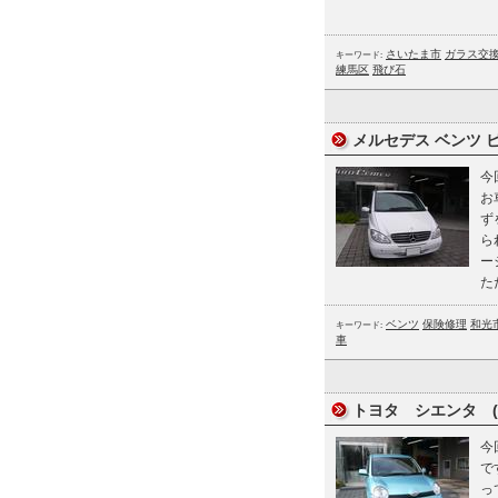
さいたま市
ガラス交
キーワード:
練馬区
飛び石
メルセデス ベンツ ビ
今
お
ず
ら
ー
た
ベンツ
保険修理
和光
キーワード:
車
トヨタ シエンタ (T
今
で
っ