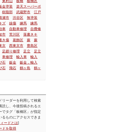
東村山
板橋
板橋区
板金塗装
楽天スーパーポ
樹脂部
武蔵野市
江戸
清瀬市
渋谷区
無塗装
キズ
線傷
練馬
練馬
動車
自動車修理
自費修
加市
荒川区
落書きキ
書き傷
葛飾区
蕨
蕨
東京
西東京市
豊島区
足廻り修理
足立
足立
車修理
輸入車
輸入
び石
鈑金
鈑金，輸入
び石
飛石
鶴ヶ島
鶴ヶ
ドリーダーを利用して検索
購読し、今後投稿されるエ
ーでタグ「板橋区」が指定
いるものにアクセスできま
フィードとは
]
ードを取得