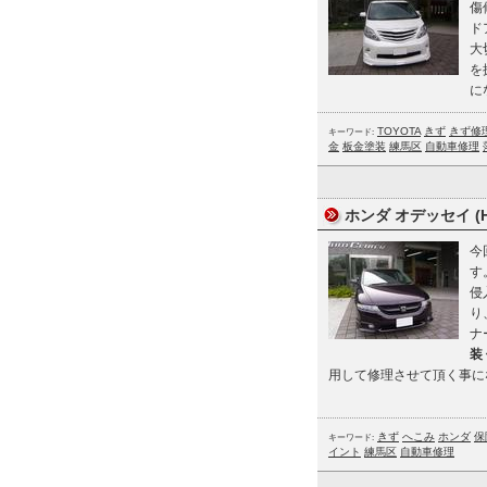
傷
ド
大
を
に
TOYOTA
きず
きず修
キーワード:
金
板金塗装
練馬区
自動車修理
ホンダ オデッセイ (H
今
す
侵
り
ナ
装
用して修理させて頂く事に
きず
へこみ
ホンダ
保
キーワード:
イント
練馬区
自動車修理