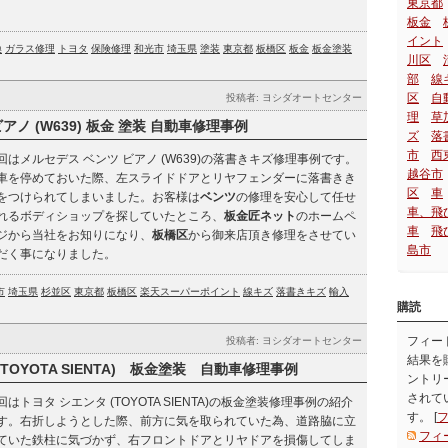
東京都
板金
イント
換
ガラス修理
トヨタ
保険修理
和光市
埼玉県
塗装
東京都
板橋区
板金
板金塗装
川区
部
線
区
自
投稿者: ヨシダオートセンター
理
草
アノ (W639) 板金 塗装 自動車修理事例
ズ
落
市
西
回はメルセデス ベンツ ビアノ (W639)の落書きキズ修理事例です。
越谷市
車を停めておいた際、左スライドドアとリヤフェンダーに落書きき
区
車
をつけられてしまいました。お客様は
ベンツ
の修理を安心して任せ
車、飛
れるボディショップを探していたところ、
板金匠ネット
のホームペ
車
飛
ジから当社をお知りになり、
板橋区
から御来店頂き修理をさせてい
島市
だく事になりました。
市
埼玉県
杉並区
東京都
板橋区
楽天スーパーポイント
線キズ
落書きキズ
輸入
購読
フィー
投稿者: ヨシダオートセンター
結果を
OYOTA SIENTA) 板金塗装 自動車修理事例
ントリ
されて
回はトヨタ シエンタ (TOYOTA SIENTA)の板金塗装修理事例の紹介
す。 [
す。右折しようとした際、前方に気を取られていた為、道路脇に立
フィ
ていた鉄柱に気づかず、右フロントドアとリヤドアを損傷してしま