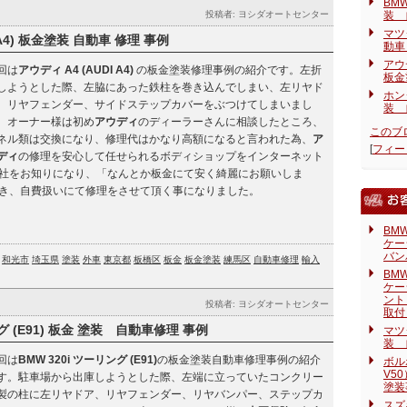
BMW
投稿者: ヨシダオートセンター
装 
マツ
 A4) 板金塗装 自動車 修理 事例
動車
アウ
回は
アウディ A4 (AUDI A4)
の板金塗装修理事例の紹介です。左折
板金
しようとした際、左脇にあった鉄柱を巻き込んでしまい、左リヤド
ホン
、リヤフェンダー、サイドステップカバーをぶつけてしまいまし
装 
。オーナー様は初め
アウディ
のディーラーさんに相談したところ、
このブ
ネル類は交換になり、修理代はかなり高額になると言われた為、
ア
[
フィー
ディ
の修理を安心して任せられるボディショップをインターネット
社をお知りになり、「なんとか板金にて安く綺麗にお願いしま
き、自費扱いにて修理をさせて頂く事になりました。
BM
ケー
バン
和光市
埼玉県
塗装
外車
東京都
板橋区
板金
板金塗装
練馬区
自動車修理
輸入
BM
ケー
ント
投稿者: ヨシダオートセンター
取付
ング (E91) 板金 塗装 自動車修理 事例
マツ
装 
回は
BMW 320i ツーリング (E91)
の板金塗装自動車修理事例の紹介
ボル
V5
す。駐車場から出庫しようとした際、左端に立っていたコンクリー
塗装
製の柱に左リヤドア、リヤフェンダー、リヤバンパー、ステップカ
スズ