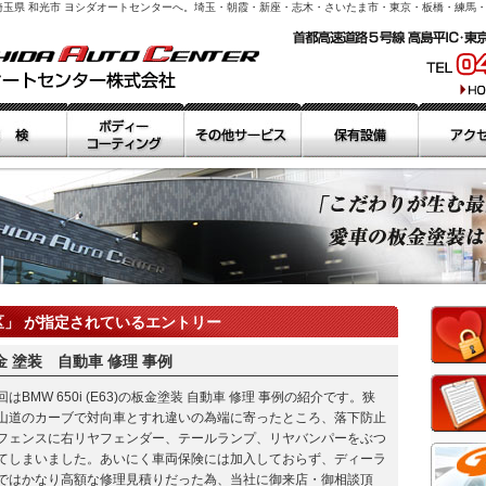
ら埼玉県 和光市 ヨシダオートセンターへ。埼玉・朝霞・新座・志木・さいたま市・東京・板橋・練馬
区」 が指定されているエントリー
) 板金 塗装 自動車 修理 事例
回はBMW 650i (E63)の板金塗装 自動車 修理 事例の紹介です。狭
山道のカーブで対向車とすれ違いの為端に寄ったところ、落下防止
フェンスに右リヤフェンダー、テールランプ、リヤバンパーをぶつ
てしまいました。あいにく車両保険には加入しておらず、ディーラ
ではかなり高額な修理見積りだった為、当社に御来店・御相談頂