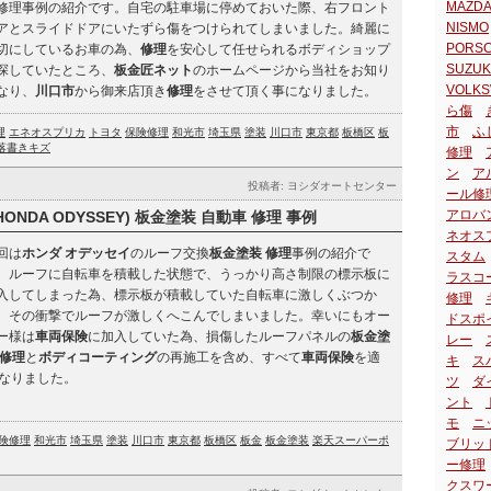
MAZDA
修理事例の紹介です。自宅の駐車場に停めておいた際、右フロント
NISMO
アとスライドドアにいたずら傷をつけられてしまいました。綺麗に
PORS
切にしているお車の為、
修理
を安心して任せられるボディショップ
SUZUK
探していたところ、
板金匠ネット
のホームページから当社をお知り
VOLK
なり、
川口市
から御来店頂き
修理
をさせて頂く事になりました。
ら傷
市
ふ
理
エネオスプリカ
トヨタ
保険修理
和光市
埼玉県
塗装
川口市
東京都
板橋区
板
落書きキズ
修理
ン
ア
投稿者: ヨシダオートセンター
ール修
アロバ
ONDA ODYSSEY) 板金塗装 自動車 修理 事例
ネオス
回は
ホンダ オデッセイ
のルーフ交換
板金塗装
修理
事例の紹介で
スタム
。ルーフに自転車を積載した状態で、うっかり高さ制限の標示板に
ラスコ
入してしまった為、標示板が積載していた自転車に激しくぶつか
修理
、その衝撃でルーフが激しくへこんでしまいました。幸いにもオー
ドスポ
ー様は
車両保険
に加入していた為、損傷したルーフパネルの
板金塗
レー
修理
と
ボディコーティング
の再施工を含め、すべて
車両保険
を適
キ
ス
なりました。
ツ
ダ
ント
モ
ニ
険修理
和光市
埼玉県
塗装
川口市
東京都
板橋区
板金
板金塗装
楽天スーパーポ
ブリッ
ー修理
クスワ