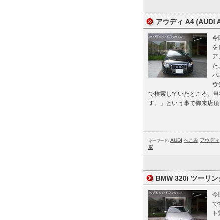
アウディ A4 (AUDI
今
を
ア
た
パ
ウ
で検索していたところ、当
す。」という事で御来店頂
AUDI
へこみ
アウディ
キーワード:
車
BMW 320i ツーリ
今
で
ト