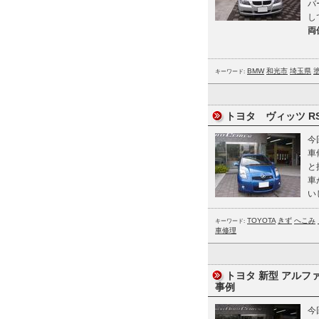
バ
し
両
BMW
和光市
埼玉県
キーワード:
トヨタ ヴィッツ RS
今
車
と
車
い
TOYOTA
きず
へこみ
キーワード:
車修理
トヨタ 新型 アルファー
事例
今