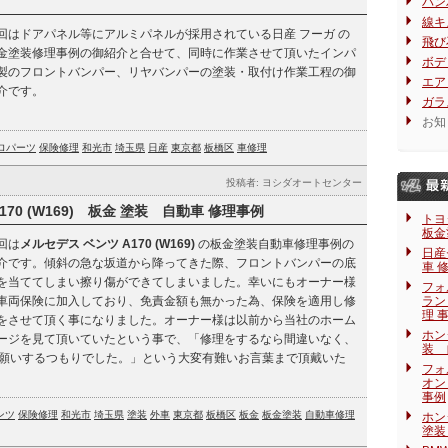
バン
線キ
回はドアパネル等にアルミパネルが採用されている日産 フーガ の
飛び
金塗装修理事例の御紹介と合せて、同時に作業させて頂いたインパ
ボデ
製のフロントバンパー、リヤバンパーの塗装・取付け作業工程の御
エア
介です。
ガラ
お知
ロパーツ
保険修理
和光市
埼玉県
日産
東京都
板橋区
車修理
投稿者: ヨシダオートセンター
170 (W169) 板金 塗装 自動車 修理事例
トヨ
板金
回は
メルセデス ベンツ A170 (W169)
の板金塗装自動車修理事例の
日産
介です。傾斜の急な坂道から降ってきた際、フロントバンパーの底
車 
を当ててしまい擦り傷ができてしまいました。幸いにもオーナー様
フォ
車両保険に加入しており、免責金額も無かった為、保険を適用し修
ラン
理 
をさせて頂く事になりました。オーナー様は以前から当社のホーム
ホン
ージを見て頂いていたという事で、「修理をするなら間違いなく、
装 
願いするつもりでした。」という大変有難いお言葉まで頂戴いた
フォ
オン
事例
ンツ
保険修理
和光市
埼玉県
塗装
外車
東京都
板橋区
板金
板金塗装
自動車修理
ホン
塗装