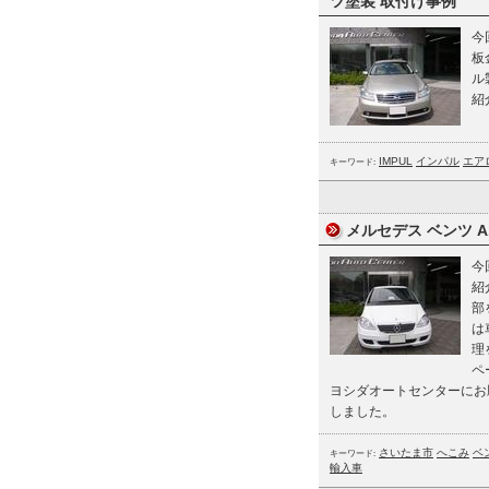
ツ塗装 取付け事例
今
板
ル
紹
IMPUL
インパル
エア
キーワード:
メルセデス ベンツ A
今
紹
部
は
理
ペ
ヨシダオートセンターにお
しました。
さいたま市
へこみ
ベ
キーワード:
輸入車