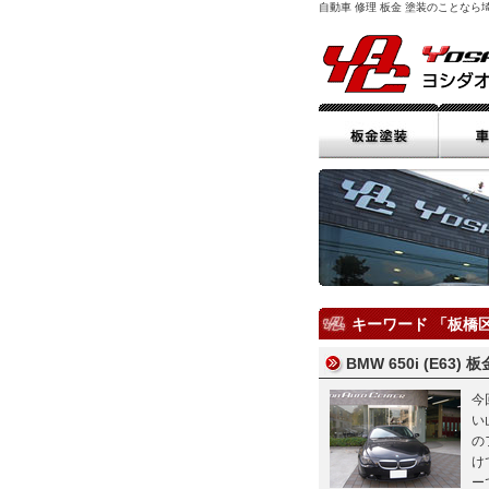
自動車 修理 板金 塗装のことな
キーワード 「板橋
BMW 650i (E63
今
い
の
け
ー