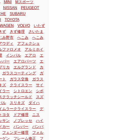
MINI
Mスポーツ
NISSAN
PEUGEOT
CHE
SUBARU
I
TOYOTA
SWAGEN
VOLVO
いたず
きず
きず修理
さいたま
じみ野市
へこみ
へこみ
アウディ
アフェクショ
ルファロメオ
アルミホイ
理
インパル
エアロ
エ
ンパー
エアロパーツ
エ
プリカ
エルグランド
カ
ガラスコーティング
ガ
ート
ガラス交換
ガラス
キズ
クライスラー
サイ
イラー
シトロエン
シボ
スクラッチシールド
スズ
バル
スリキズ
ダイハ
イムラークライスラー
デ
トヨタ
ドア修理
ニス
ッサン
ノブレッセ
ハイ
ドカー
バンパー
バンパ
フェンダー修理
フォル
ーゲン
フレーム修正
フ