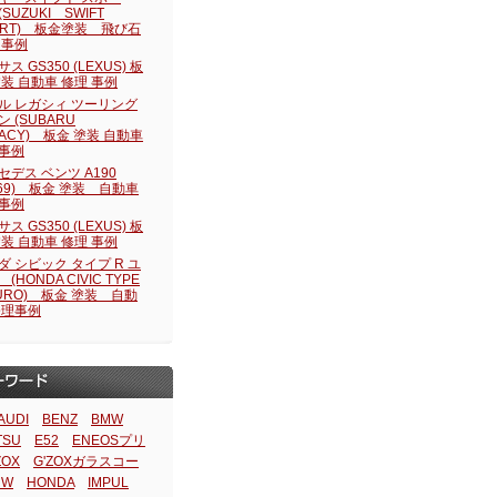
SUZUKI SWIFT
ORT) 板金塗装 飛び石
 事例
ス GS350 (LEXUS) 板
塗装 自動車 修理 事例
ル レガシィ ツーリング
 (SUBARU
GACY) 板金 塗装 自動車
事例
セデス ベンツ A190
169) 板金 塗装 自動車
事例
ス GS350 (LEXUS) 板
塗装 自動車 修理 事例
ダ シビック タイプ R ユ
(HONDA CIVIC TYPE
EURO) 板金 塗装 自動
修理事例
AUDI
BENZ
BMW
TSU
E52
ENEOSプリ
ZOX
G'ZOXガラスコー
RW
HONDA
IMPUL