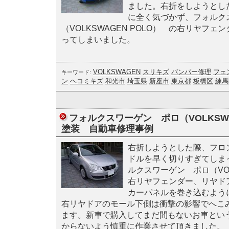
ました。右折をしようとし
に全く気づかず、フォルク
（VOLKSWAGEN POLO） の右リヤフ
ってしまいました。
VOLKSWAGEN
スリキズ
バンパー修理
フェ
キーワード:
ン
ヘコミキズ
和光市
埼玉県
新座市
東京都
板橋区
練馬
フォルクスワーゲン ポロ（VOLKSWA
塗装 自動車修理事例
右折しようとした際、フロ
ドルを早く切りすぎてしま
ルクスワーゲン ポロ（VOL
右リヤフェンダー、リヤド
カーパネルを巻き込むよう
右リヤドアのモール下側は衝撃の影響でへこ
ます。新車で購入してまだ間もないお車とい
からないよう慎重に作業させて頂きました。