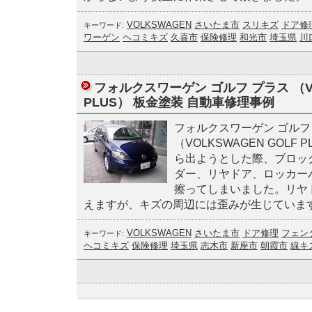
VOLKSWAGEN
さいたま市
スリキズ
ドア修
キーワード:
ワーゲン
ヘコミキズ
久喜市
保険修理
和光市
埼玉県
川
フォルクスワーゲン ゴルフ プラス （VO
PLUS） 板金塗装 自動車修理事例
フォルクスワーゲン ゴルフ
（VOLKSWAGEN GOLF
ら出ようとした際、ブロッ
ダー、リヤドア、ロッカー
擦ってしまいました。リヤ
えますが、キズの周辺には歪みが生じていま
VOLKSWAGEN
さいたま市
ドア修理
フェン
キーワード:
ヘコミキズ
保険修理
埼玉県
志木市
新座市
朝霞市
線キ